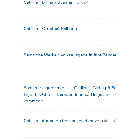
Catilina : Bir halk düşmani
(tyrkisk)
Catilina ; Gildet på Solhaug
Sämtliche Werke : Volksausgabe in fünf Bänden
(tysk)
Samlede digterverker. 1 : Catilina ; Gildet på Solhaug ; Fru
Inger til Østråt ; Hærmændene på Helgeland ; Kjærlighede
kommedie
Catilina : drame en trois actes et en vers
(fransk)