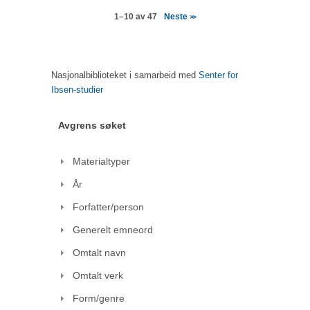
Neste
1–10 av 47
>>
Nasjonalbiblioteket i samarbeid med
Senter for
Ibsen-studier
Avgrens søket
Materialtyper
År
Forfatter/person
Generelt emneord
Omtalt navn
Omtalt verk
Form/genre