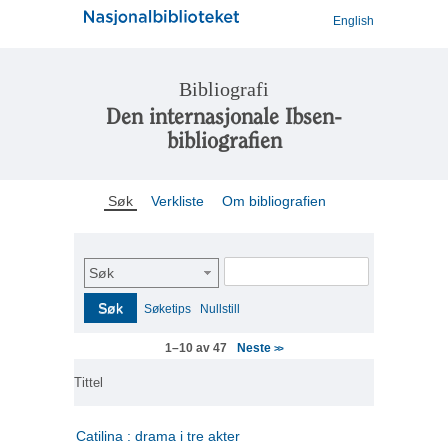
English
Bibliografi
Den internasjonale Ibsen-
bibliografien
Søk
Verkliste
Om bibliografien
Søk
Søk
Søketips
Nullstill
Neste
1–10 av 47
>>
Tittel
Catilina : drama i tre akter