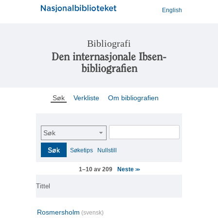
English
Bibliografi
Den internasjonale Ibsen-
bibliografien
Søk
Verkliste
Om bibliografien
Søk
Søk
Søketips
Nullstill
Neste
1–10 av 209
>>
Tittel
Rosmersholm
(svensk)