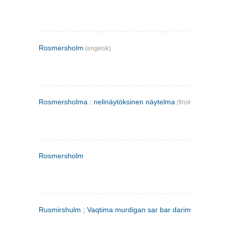
Rosmersholm
(engelsk)
Rosmersholma : nelinäytöksinen näytelma
(finsk)
Rosmersholm
Rusmirshulm ; Vaqtima murdigan sar bar darim
(farsi)