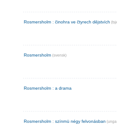
Rosmersholm : činohra ve čtyrech dějstvích
(tsjekkisk)
Rosmersholm
(svensk)
Rosmersholm : a drama
Rosmersholm : színmü négy felvonásban
(ungarsk)