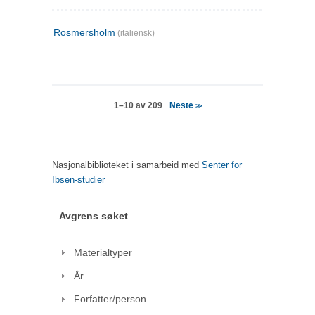
Rosmersholm
(italiensk)
Neste
1–10 av 209
>>
Nasjonalbiblioteket i samarbeid med
Senter for
Ibsen-studier
Avgrens søket
Materialtyper
År
Forfatter/person