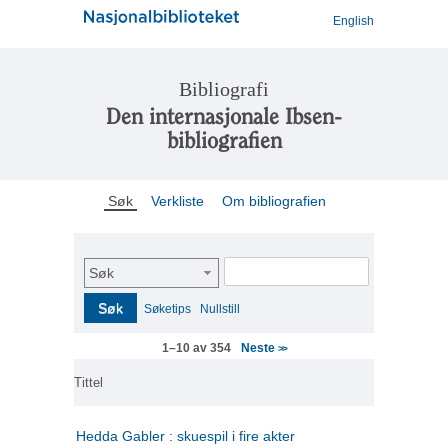
English
Bibliografi
Den internasjonale Ibsen-
bibliografien
Søk
Verkliste
Om bibliografien
Søk
Søk
Søketips
Nullstill
Neste
1–10 av 354
>>
Tittel
Hedda Gabler : skuespil i fire akter