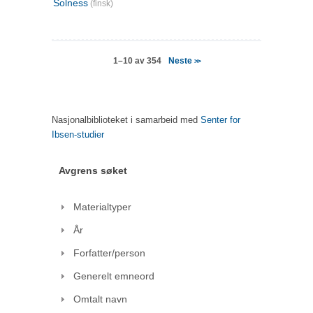
Solness
(finsk)
Neste
1–10 av 354
>>
Nasjonalbiblioteket i samarbeid med
Senter for
Ibsen-studier
Avgrens søket
Materialtyper
År
Forfatter/person
Generelt emneord
Omtalt navn