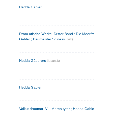
Hedda Gabler
Dram atische Werke. Dritter Band : Die Meerfrau ; Hedda
Gabler ; Baumeister Solness
(tysk)
Hedda Gâbureru
(japansk)
Hedda Gabler
Valitut draamat. VI : Meren tytär ; Hedda Gabler ; Rakentaj