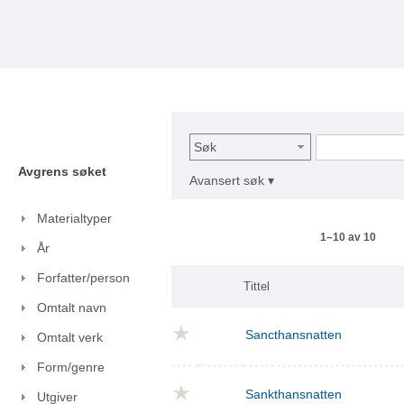
Søk
Avgrens søket
Avansert søk ▾
Materialtyper
1–10 av 10
År
Forfatter/person
Tittel
Omtalt navn
Sancthansnatten
Omtalt verk
Form/genre
Sankthansnatten
Utgiver