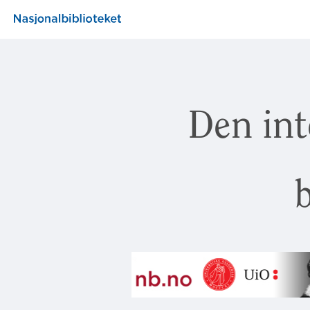
Den int
b