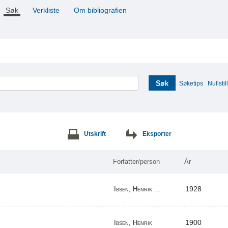
Søk
Verkliste
Om bibliografien
Søk
Søketips
Nullstill
Utskrift
Eksporter
Forfatter/person
År
1928
Ibsen, Henrik ...
1900
Ibsen, Henrik