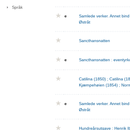
Språk
e
Samlede verker. Annet bind 
Østråt
Sancthansnatten
e
Sancthansnatten : eventyrko
Catilina (1850) ; Catilina (
Kjæmpehøien (1854) ; Norm
e
Samlede verker. Annet bind 
Østråt
Hundreårsutgave : Henrik I