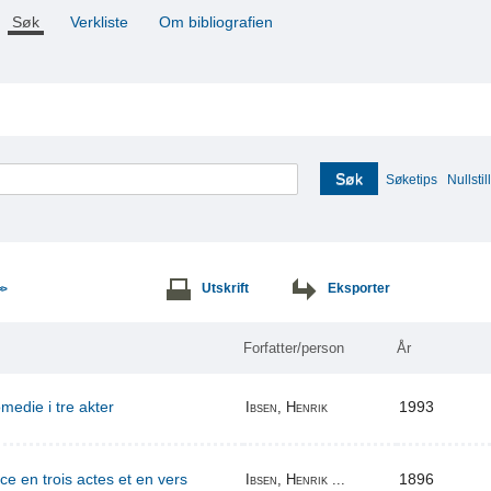
Søk
Verkliste
Om bibliografien
Søk
Søketips
Nullstill
Utskrift
Eksporter
>>
Forfatter/person
År
edie i tre akter
1993
Ibsen, Henrik
ce en trois actes et en vers
1896
Ibsen, Henrik ...