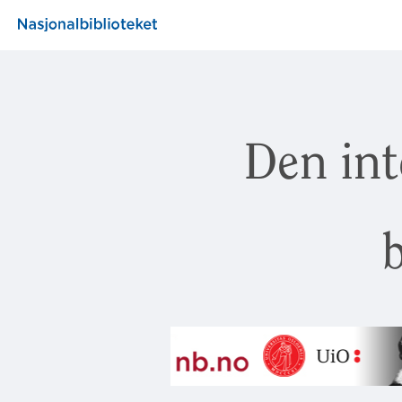
Den int
b