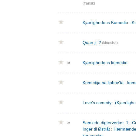
(fransk)
Kjærlighedens Komedie : Ko
Quan ji. 2
(kinesisk)
e
Kjærlighedens komedie
Komedija na ljobov'ta : komed
Love's comedy : (Kjaerligh
e
Samlede digterverker. 1 : Ca
Inger til Østråt ; Hærmænd
kommedie