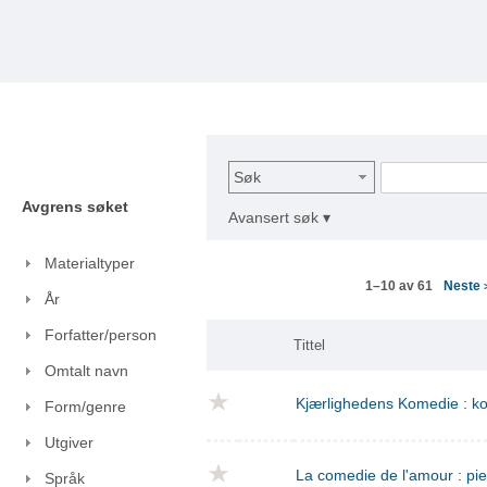
Søk
Avgrens søket
Avansert søk ▾
Materialtyper
Neste
1–10 av 61
År
Forfatter/person
Tittel
Omtalt navn
Kjærlighedens Komedie : kom
Form/genre
Utgiver
La comedie de l'amour : pie
Språk