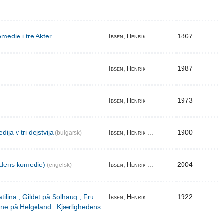
medie i tre Akter
1867
Ibsen, Henrik
1987
Ibsen, Henrik
1973
Ibsen, Henrik
ija v tri dejstvija
1900
Ibsen, Henrik ...
(bulgarsk)
edens komedie)
2004
Ibsen, Henrik ...
(engelsk)
tilina ; Gildet på Solhaug ; Fru
1922
Ibsen, Henrik ...
ene på Helgeland ; Kjærlighedens