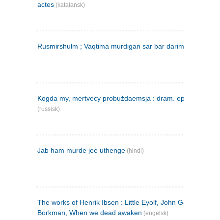
actes
(katalansk)
Rusmirshulm ; Vaqtima murdigan sar bar darim
(farsi)
Kogda my, mertvecy probuždaemsja : dram. epilog v 3 d
(russisk)
Jab ham murde jee uthenge
(hindi)
The works of Henrik Ibsen : Little Eyolf, John Gabriel
Borkman, When we dead awaken
(engelsk)