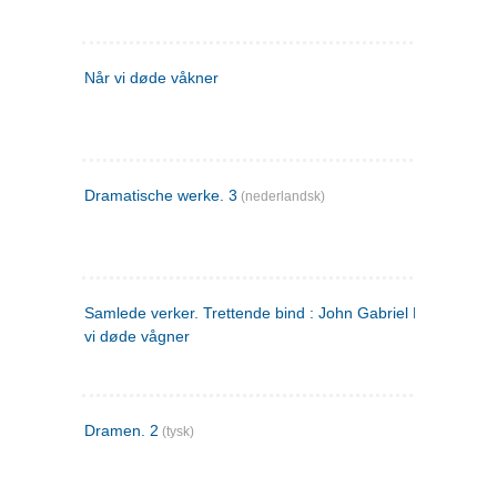
Når vi døde våkner
Dramatische werke. 3
(nederlandsk)
Samlede verker. Trettende bind : John Gabriel Borkman ; 
vi døde vågner
Dramen. 2
(tysk)