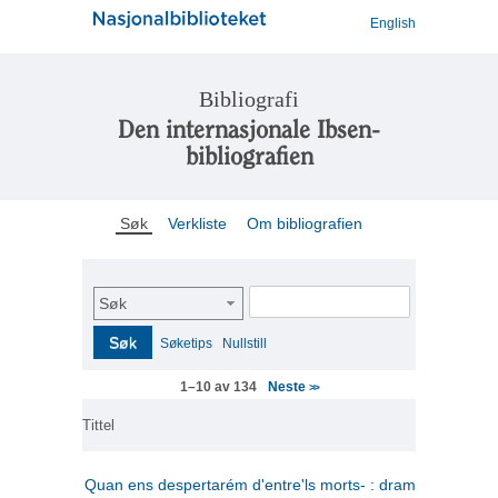
English
Bibliografi
Den internasjonale Ibsen-
bibliografien
Søk
Verkliste
Om bibliografien
Søk
Søk
Søketips
Nullstill
Neste
1–10 av 134
>>
Tittel
Quan ens despertarém d'entre'ls morts- : drama en tres