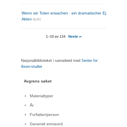
Wenn wir Toten erwachen : ein dramatischer Epilog in drei
Akten
(tysk)
Neste
1–10 av 134
>>
Nasjonalbiblioteket i samarbeid med
Senter for
Ibsen-studier
Avgrens søket
Materialtyper
År
Forfatter/person
Generelt emneord