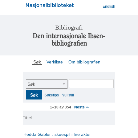
English
Bibliografi
Den internasjonale Ibsen-
bibliografien
Søk
Verkliste
Om bibliografien
Søk
Søk
Søketips
Nullstill
Neste
1–10 av 354
>>
Tittel
Hedda Gabler : skuespil i fire akter