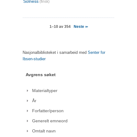
Solness
(finsk)
Neste
1–10 av 354
>>
Nasjonalbiblioteket i samarbeid med
Senter for
Ibsen-studier
Avgrens søket
Materialtyper
År
Forfatter/person
Generelt emneord
Omtalt navn