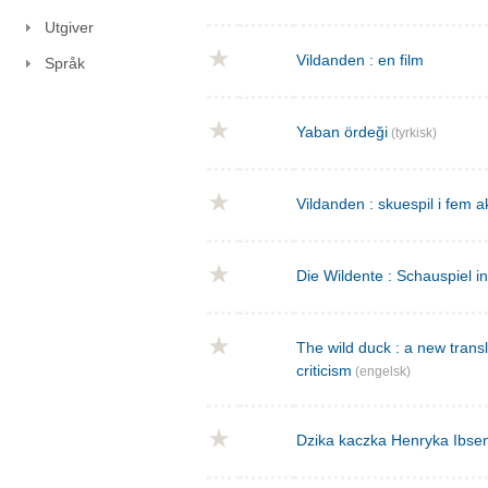
Utgiver
Vildanden : en film
Språk
Yaban ördeği
(tyrkisk)
Vildanden : skuespil i fem a
Die Wildente : Schauspiel i
The wild duck : a new transla
criticism
(engelsk)
Dzika kaczka Henryka Ibse