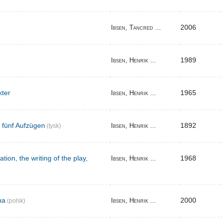
2006
Ibsen, Tancred ...
1989
Ibsen, Henrik ...
kter
1965
Ibsen, Henrik ...
n fünf Aufzügen
1892
Ibsen, Henrik ...
(tysk)
tion, the writing of the play,
1968
Ibsen, Henrik ...
na
2000
Ibsen, Henrik ...
(polsk)