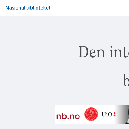
Den int
b