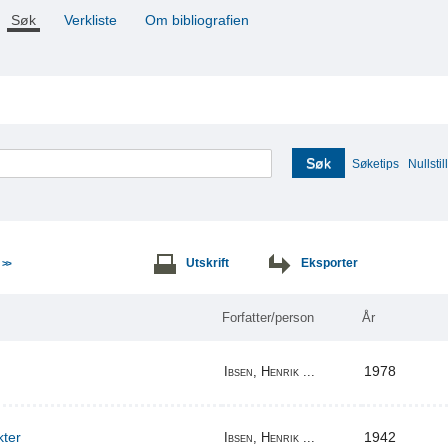
Søk
Verkliste
Om bibliografien
Søk
Søketips
Nullstill
e
Utskrift
Eksporter
>>
Forfatter/person
År
1978
Ibsen, Henrik ...
kter
1942
Ibsen, Henrik ...