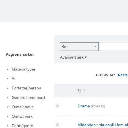
Søk
Avgrens søket
Avansert søk ▾
Materialtyper
Nest
1–10 av 347
År
Forfatter/person
Tittel
Generelt emneord
Drame
(kroatisk)
Omtalt navn
Omtalt verk
Vildanden : skuespil i fem a
Form/genre