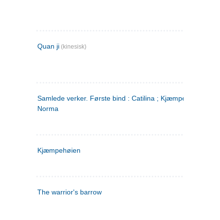
Quan ji
(kinesisk)
Samlede verker. Første bind : Catilina ; Kjæmpehøien ;
Norma
Kjæmpehøien
The warrior's barrow