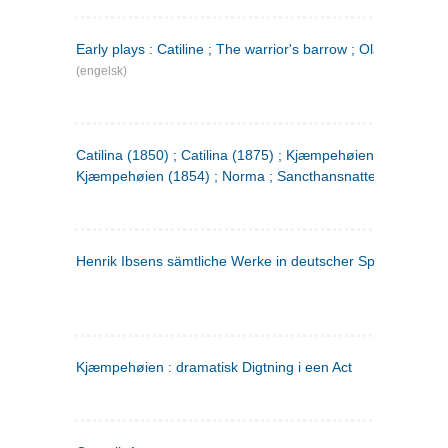
Early plays : Catiline ; The warrior's barrow ; Olaf Liljekran
(engelsk)
Catilina (1850) ; Catilina (1875) ; Kjæmpehøien (1850) ;
Kjæmpehøien (1854) ; Norma ; Sancthansnatten
Henrik Ibsens sämtliche Werke in deutscher Sprache. 2
(ty
Kjæmpehøien : dramatisk Digtning i een Act