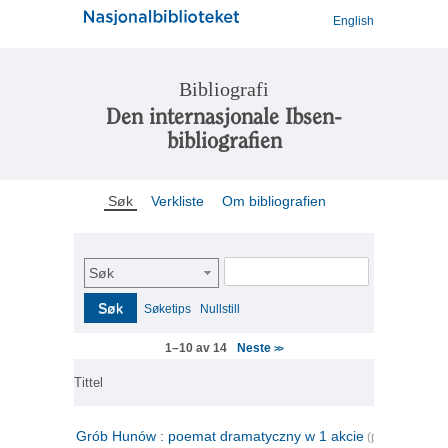
English
Bibliografi
Den internasjonale Ibsen-
bibliografien
Søk
Verkliste
Om bibliografien
Søk
Søk
Søketips
Nullstill
Neste
1–10 av 14
>>
Tittel
Grób Hunów : poemat dramatyczny w 1 akcie
(polsk)