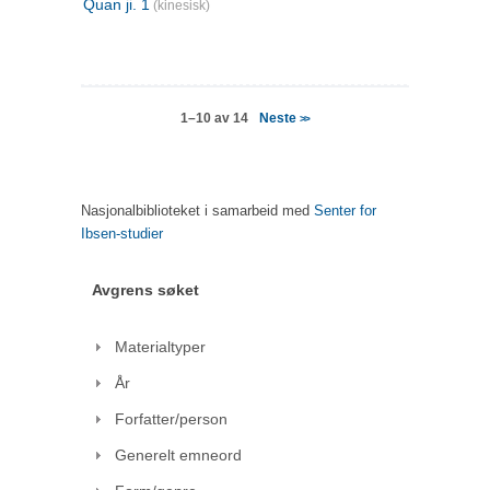
Quan ji. 1
(kinesisk)
Neste
1–10 av 14
>>
Nasjonalbiblioteket i samarbeid med
Senter for
Ibsen-studier
Avgrens søket
Materialtyper
År
Forfatter/person
Generelt emneord