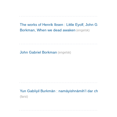
The works of Henrik Ibsen : Little Eyolf, John Gabriel
Borkman, When we dead awaken
(engelsk)
John Gabriel Borkman
(engelsk)
Yun Gabīiyil Burkmān : namāyishnāmihʹī dar chahār pardih
(farsi)