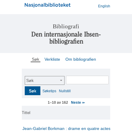
English
Bibliografi
Den internasjonale Ibsen-
bibliografien
Søk
Verkliste
Om bibliografien
Søk
Søk
Søketips
Nullstill
Neste
1–10 av 162
>>
Tittel
Jean-Gabriel Borkman : drame en quatre actes
(fransk)