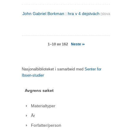
John Gabriel Borkman : hra v 4 dejstvách
(slovakisk)
Neste
1–10 av 162
>>
Nasjonalbiblioteket i samarbeid med
Senter for
Ibsen-studier
Avgrens søket
Materialtyper
År
Forfatter/person