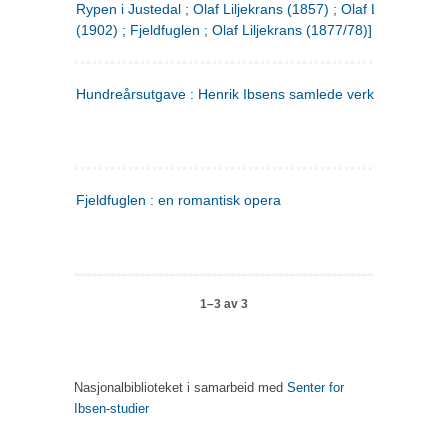
Rypen i Justedal ; Olaf Liljekrans (1857) ; Olaf Liljekrans
(1902) ; Fjeldfuglen ; Olaf Liljekrans (1877/78)]
Hundreårsutgave : Henrik Ibsens samlede verker. 3
Fjeldfuglen : en romantisk opera
1–3 av 3
Nasjonalbiblioteket i samarbeid med
Senter for
Ibsen-studier