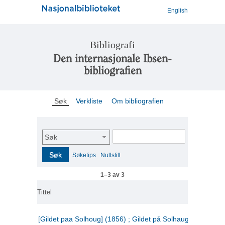
English
Bibliografi
Den internasjonale Ibsen-
bibliografien
Søk
Verkliste
Om bibliografien
Søk
Søk
Søketips
Nullstill
1–3 av 3
Tittel
[Gildet paa Solhoug] (1856) ; Gildet på Solhaug (1883) ;