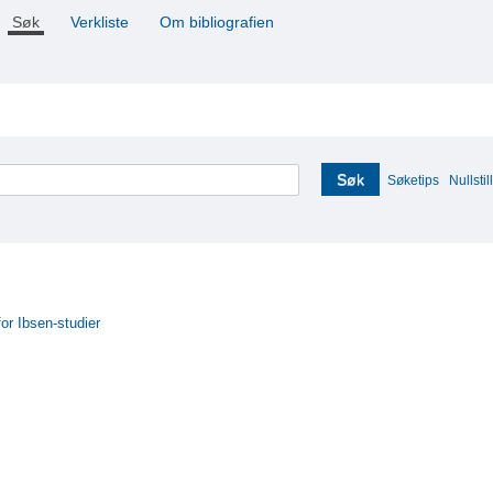
Søk
Verkliste
Om bibliografien
Søk
Søketips
Nullstill
for Ibsen-studier