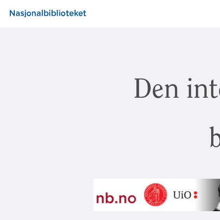
Den int
b