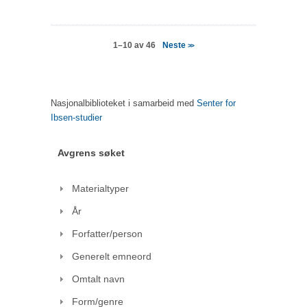
Neste
1–10 av 46
>>
Nasjonalbiblioteket i samarbeid med
Senter for
Ibsen-studier
Avgrens søket
Materialtyper
År
Forfatter/person
Generelt emneord
Omtalt navn
Form/genre