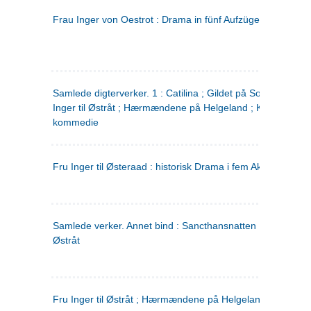
Frau Inger von Oestrot : Drama in fünf Aufzügen
(tysk)
Samlede digterverker. 1 : Catilina ; Gildet på Solhaug ; Fru
Inger til Østråt ; Hærmændene på Helgeland ; Kjærlighede
kommedie
Fru Inger til Østeraad : historisk Drama i fem Akter
Samlede verker. Annet bind : Sancthansnatten ; Fru Inger ti
Østråt
Fru Inger til Østråt ; Hærmændene på Helgeland