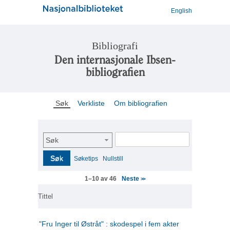
English
Bibliografi
Den internasjonale Ibsen-
bibliografien
Søk
Verkliste
Om bibliografien
Søk
Søk
Søketips
Nullstill
Neste
1–10 av 46
>>
Tittel
"Fru Inger til Østråt" : skodespel i fem akter