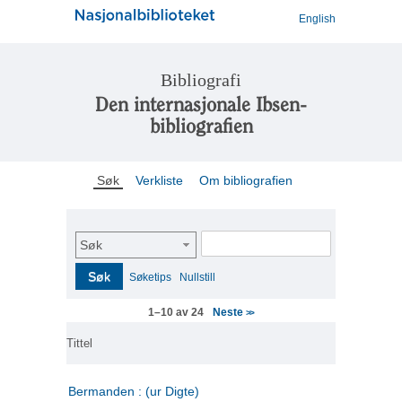
English
Bibliografi
Den internasjonale Ibsen-
bibliografien
Søk
Verkliste
Om bibliografien
Søk
Søk
Søketips
Nullstill
Neste
1–10 av 24
>>
Tittel
Bermanden : (ur Digte)