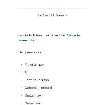
Neste
1–10 av 183
>>
Nasjonalbiblioteket i samarbeid med
Senter for
Ibsen-studier
Avgrens søket
Materialtyper
År
Forfatter/person
Generelt emneord
Omtalt navn
Omtalt sted