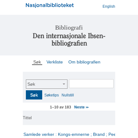
English
Bibliografi
Den internasjonale Ibsen-
bibliografien
Søk
Verkliste
Om bibliografien
Søk
Søk
Søketips
Nullstill
Neste
1–10 av 183
>>
Tittel
Samlede verker : Kongs-emnerne ; Brand ; Peer Gynt. 2