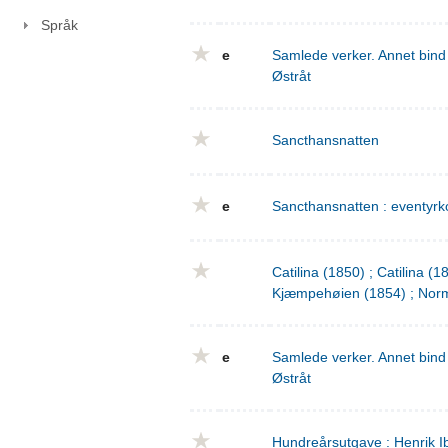
Språk
e
Samlede verker. Annet bind 
Østråt
Sancthansnatten
e
Sancthansnatten : eventyrko
Catilina (1850) ; Catilina (
Kjæmpehøien (1854) ; Norm
e
Samlede verker. Annet bind 
Østråt
Hundreårsutgave : Henrik I