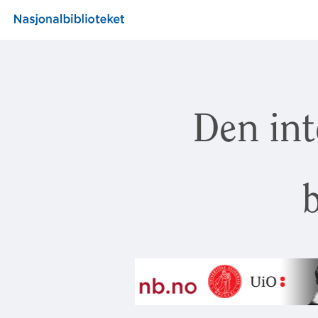
Den int
b