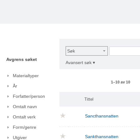
Søk
Avgrens søket
Avansert søk ▾
Materialtyper
1–10 av 10
År
Forfatter/person
Tittel
Omtalt navn
Sancthansnatten
Omtalt verk
Form/genre
Sankthansnatten
Utgiver