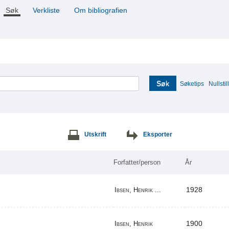
Søk
Verkliste
Om bibliografien
Søk
Søketips
Nullstill
Utskrift
Eksporter
Forfatter/person
År
1928
Ibsen, Henrik ...
1900
Ibsen, Henrik