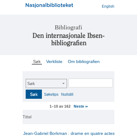
English
Bibliografi
Den internasjonale Ibsen-
bibliografien
Søk
Verkliste
Om bibliografien
Søk
Søk
Søketips
Nullstill
Neste
1–10 av 162
>>
Tittel
Jean-Gabriel Borkman : drame en quatre actes
(fransk)