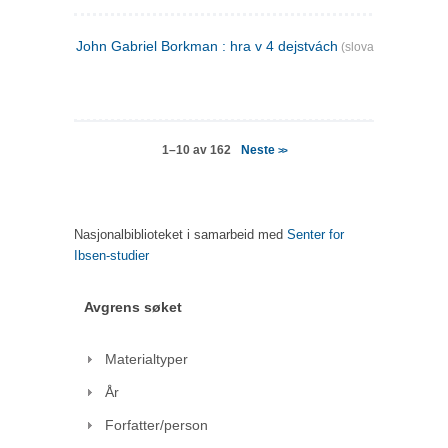
John Gabriel Borkman : hra v 4 dejstvách
(slovakisk)
Neste
1–10 av 162
>>
Nasjonalbiblioteket i samarbeid med
Senter for
Ibsen-studier
Avgrens søket
Materialtyper
År
Forfatter/person