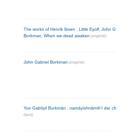
The works of Henrik Ibsen : Little Eyolf, John Gabriel
Borkman, When we dead awaken
(engelsk)
John Gabriel Borkman
(engelsk)
Yun Gabīiyil Burkmān : namāyishnāmihʹī dar chahār pardih
(farsi)