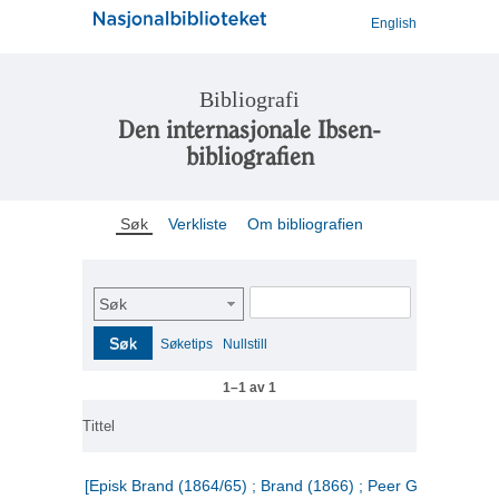
English
Bibliografi
Den internasjonale Ibsen-
bibliografien
Søk
Verkliste
Om bibliografien
Søk
Søk
Søketips
Nullstill
1–1 av 1
Tittel
[Episk Brand (1864/65) ; Brand (1866) ; Peer Gynt (1867)]