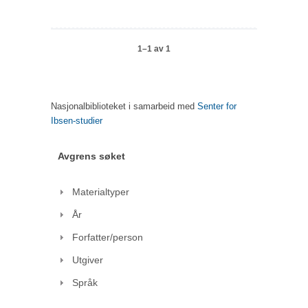
1–1 av 1
Nasjonalbiblioteket i samarbeid med
Senter for
Ibsen-studier
Avgrens søket
Materialtyper
År
Forfatter/person
Utgiver
Språk