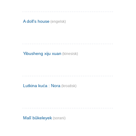
A doll's house
(engelsk)
Yibusheng xiju xuan
(kinesisk)
Lutkina kuća : Nora
(kroatisk)
Malî bûkeleyek
(sorani)