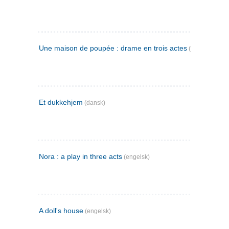
Une maison de poupée : drame en trois actes
(fransk)
Et dukkehjem
(dansk)
Nora : a play in three acts
(engelsk)
A doll's house
(engelsk)