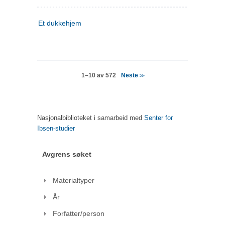
Et dukkehjem
Neste
1–10 av 572
>>
Nasjonalbiblioteket i samarbeid med
Senter for
Ibsen-studier
Avgrens søket
Materialtyper
År
Forfatter/person