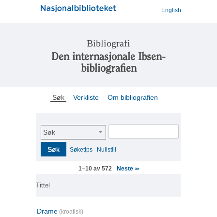
English
Bibliografi
Den internasjonale Ibsen-
bibliografien
Søk
Verkliste
Om bibliografien
Søk
Søk
Søketips
Nullstill
Neste
1–10 av 572
>>
Tittel
Drame
(kroatisk)