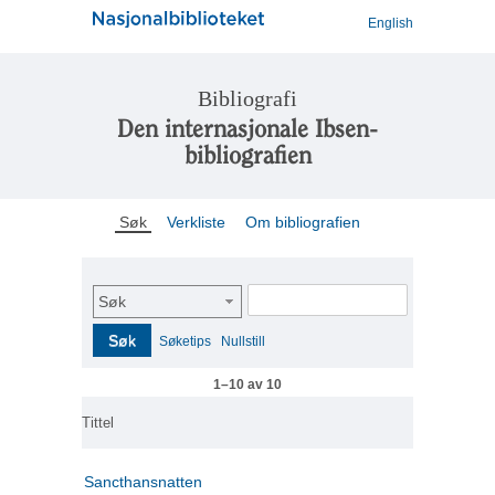
English
Bibliografi
Den internasjonale Ibsen-
bibliografien
Søk
Verkliste
Om bibliografien
Søk
Søk
Søketips
Nullstill
1–10 av 10
Tittel
Sancthansnatten