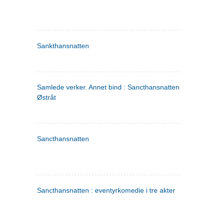
Sankthansnatten
Samlede verker. Annet bind : Sancthansnatten ; Fru Inger ti
Østråt
Sancthansnatten
Sancthansnatten : eventyrkomedie i tre akter