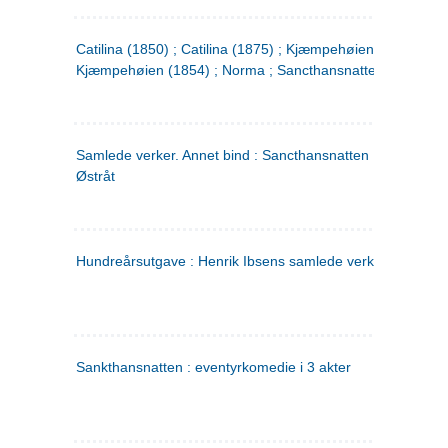
Catilina (1850) ; Catilina (1875) ; Kjæmpehøien (1850) ;
Kjæmpehøien (1854) ; Norma ; Sancthansnatten
Samlede verker. Annet bind : Sancthansnatten ; Fru Inger ti
Østråt
Hundreårsutgave : Henrik Ibsens samlede verker. 2
Sankthansnatten : eventyrkomedie i 3 akter