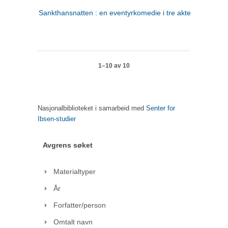
Sankthansnatten : en eventyrkomedie i tre akter
1–10 av 10
Nasjonalbiblioteket i samarbeid med
Senter for
Ibsen-studier
Avgrens søket
Materialtyper
År
Forfatter/person
Omtalt navn