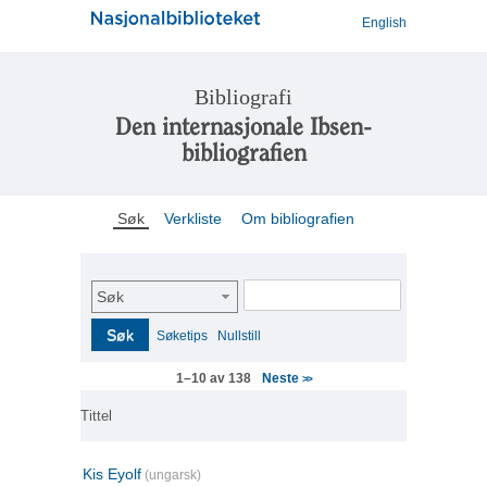
English
Bibliografi
Den internasjonale Ibsen-
bibliografien
Søk
Verkliste
Om bibliografien
Søk
Søk
Søketips
Nullstill
Neste
1–10 av 138
>>
Tittel
Kis Eyolf
(ungarsk)