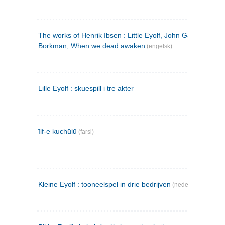
The works of Henrik Ibsen : Little Eyolf, John Gabriel
Borkman, When we dead awaken
(engelsk)
Lille Eyolf : skuespill i tre akter
īlf-e kuchūlū
(farsi)
Kleine Eyolf : tooneelspel in drie bedrijven
(nederlandsk)