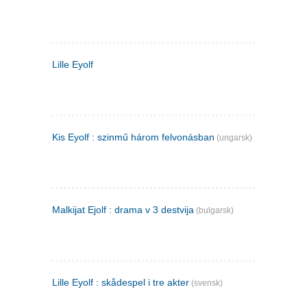
Lille Eyolf
Kis Eyolf : szinmű három felvonásban
(ungarsk)
Malkijat Ejolf : drama v 3 destvija
(bulgarsk)
Lille Eyolf : skådespel i tre akter
(svensk)