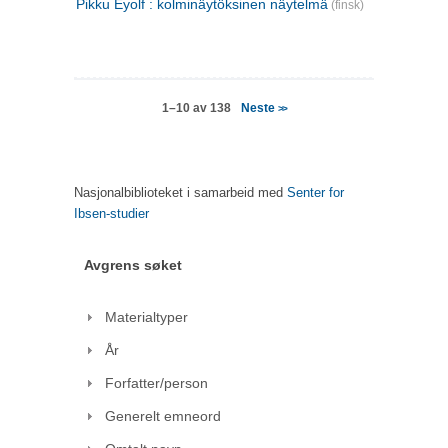
Pikku Eyolf : kolminäytöksinen näytelmä
(finsk)
Neste
1–10 av 138
>>
Nasjonalbiblioteket i samarbeid med
Senter for
Ibsen-studier
Avgrens søket
Materialtyper
År
Forfatter/person
Generelt emneord