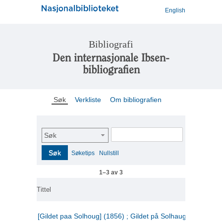
English
Bibliografi
Den internasjonale Ibsen-
bibliografien
Søk
Verkliste
Om bibliografien
Søk
Søk
Søketips
Nullstill
1–3 av 3
Tittel
[Gildet paa Solhoug] (1856) ; Gildet på Solhaug (1883) ;