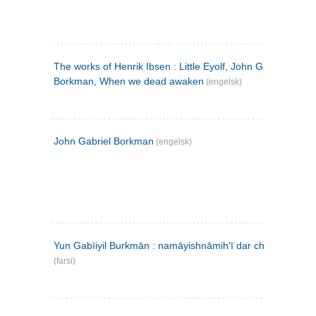
The works of Henrik Ibsen : Little Eyolf, John Gabriel
Borkman, When we dead awaken
(engelsk)
John Gabriel Borkman
(engelsk)
Yun Gabīiyil Burkmān : namāyishnāmihʹī dar chahār pardih
(farsi)