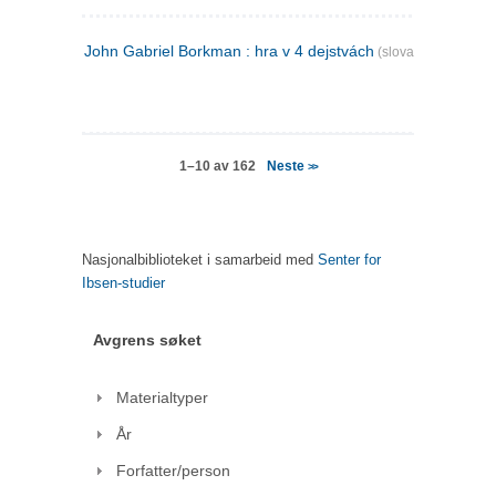
John Gabriel Borkman : hra v 4 dejstvách
(slovakisk)
Neste
1–10 av 162
>>
Nasjonalbiblioteket i samarbeid med
Senter for
Ibsen-studier
Avgrens søket
Materialtyper
År
Forfatter/person