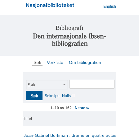
English
Bibliografi
Den internasjonale Ibsen-
bibliografien
Søk
Verkliste
Om bibliografien
Søk
Søk
Søketips
Nullstill
Neste
1–10 av 162
>>
Tittel
Jean-Gabriel Borkman : drame en quatre actes
(fransk)