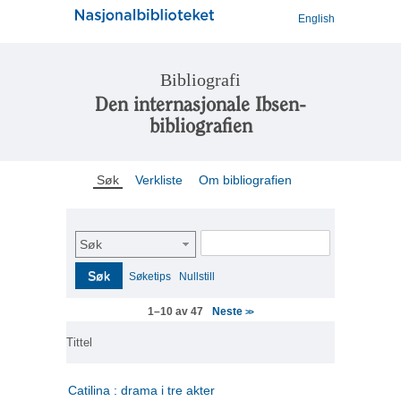
English
Bibliografi
Den internasjonale Ibsen-
bibliografien
Søk
Verkliste
Om bibliografien
Søk
Søk
Søketips
Nullstill
Neste
1–10 av 47
>>
Tittel
Catilina : drama i tre akter