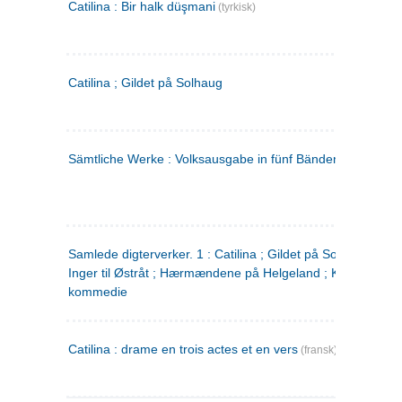
Catilina : Bir halk düşmani
(tyrkisk)
Catilina ; Gildet på Solhaug
Sämtliche Werke : Volksausgabe in fünf Bänden
(tysk)
Samlede digterverker. 1 : Catilina ; Gildet på Solhaug ; Fru
Inger til Østråt ; Hærmændene på Helgeland ; Kjærlighede
kommedie
Catilina : drame en trois actes et en vers
(fransk)