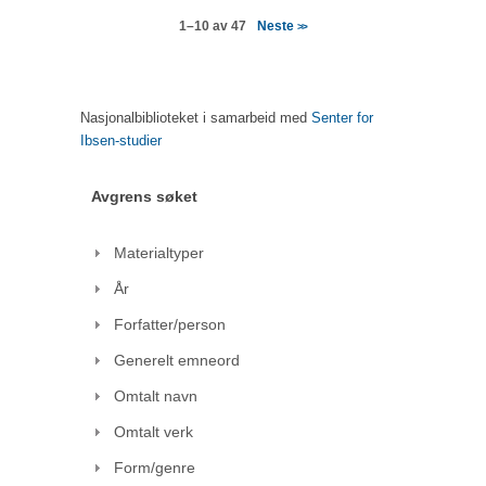
Neste
1–10 av 47
>>
Nasjonalbiblioteket i samarbeid med
Senter for
Ibsen-studier
Avgrens søket
Materialtyper
År
Forfatter/person
Generelt emneord
Omtalt navn
Omtalt verk
Form/genre