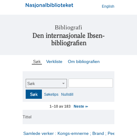
English
Bibliografi
Den internasjonale Ibsen-
bibliografien
Søk
Verkliste
Om bibliografien
Søk
Søk
Søketips
Nullstill
Neste
1–10 av 183
>>
Tittel
Samlede verker : Kongs-emnerne ; Brand ; Peer Gynt. 2