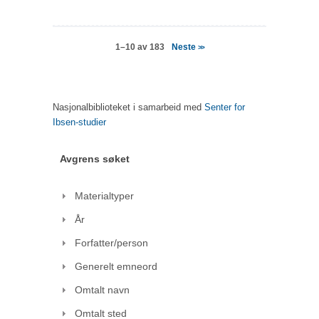
Neste
1–10 av 183
>>
Nasjonalbiblioteket i samarbeid med
Senter for
Ibsen-studier
Avgrens søket
Materialtyper
År
Forfatter/person
Generelt emneord
Omtalt navn
Omtalt sted