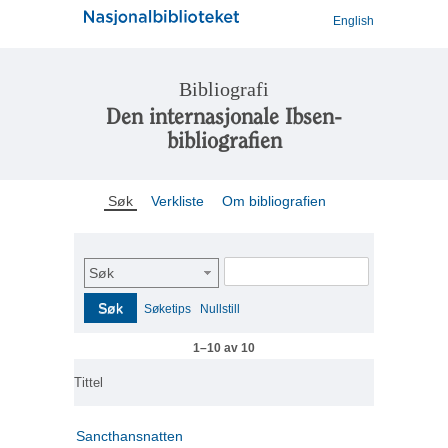
English
Bibliografi
Den internasjonale Ibsen-
bibliografien
Søk
Verkliste
Om bibliografien
Søk
Søk
Søketips
Nullstill
1–10 av 10
Tittel
Sancthansnatten