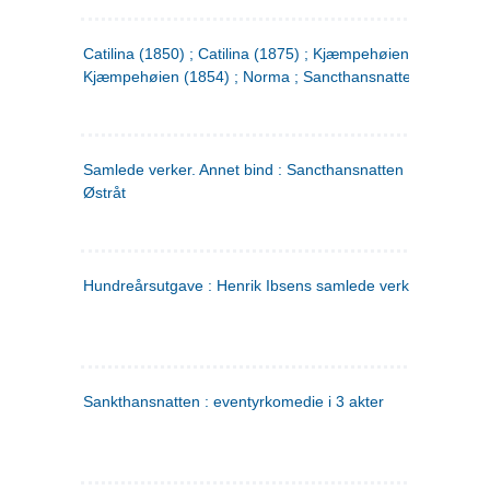
Catilina (1850) ; Catilina (1875) ; Kjæmpehøien (1850) ;
Kjæmpehøien (1854) ; Norma ; Sancthansnatten
Samlede verker. Annet bind : Sancthansnatten ; Fru Inger ti
Østråt
Hundreårsutgave : Henrik Ibsens samlede verker. 2
Sankthansnatten : eventyrkomedie i 3 akter