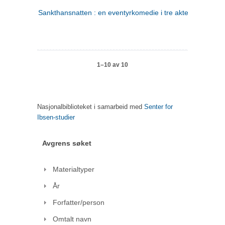
Sankthansnatten : en eventyrkomedie i tre akter
1–10 av 10
Nasjonalbiblioteket i samarbeid med
Senter for
Ibsen-studier
Avgrens søket
Materialtyper
År
Forfatter/person
Omtalt navn