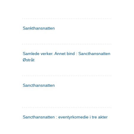
Sankthansnatten
Samlede verker. Annet bind : Sancthansnatten ; Fru Inger ti
Østråt
Sancthansnatten
Sancthansnatten : eventyrkomedie i tre akter