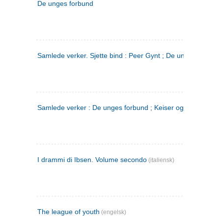
De unges forbund
Samlede verker. Sjette bind : Peer Gynt ; De unges Forbu
Samlede verker : De unges forbund ; Keiser og Galilæer. 3
I drammi di Ibsen. Volume secondo
(italiensk)
The league of youth
(engelsk)