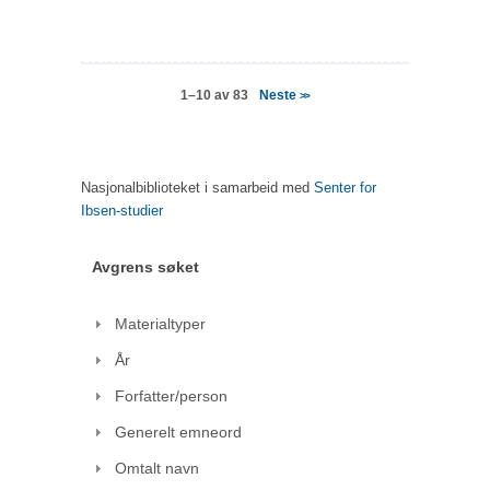
Neste
1–10 av 83
>>
Nasjonalbiblioteket i samarbeid med
Senter for
Ibsen-studier
Avgrens søket
Materialtyper
År
Forfatter/person
Generelt emneord
Omtalt navn