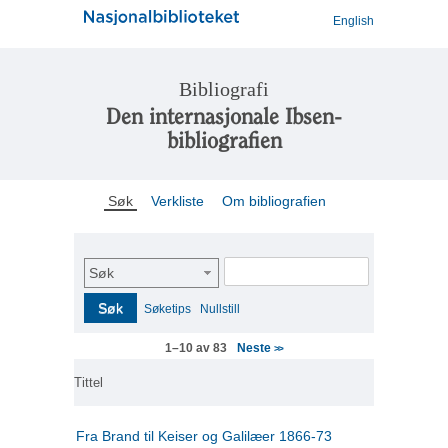
English
Bibliografi
Den internasjonale Ibsen-
bibliografien
Søk
Verkliste
Om bibliografien
Søk
Søk
Søketips
Nullstill
Neste
1–10 av 83
>>
Tittel
Fra Brand til Keiser og Galilæer 1866-73