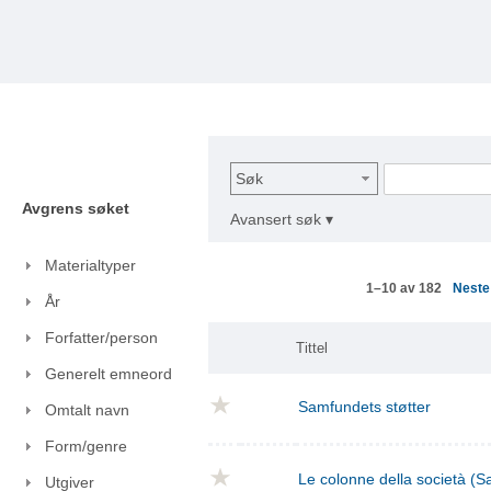
Søk
Avgrens søket
Avansert søk ▾
Materialtyper
Nest
1–10 av 182
År
Forfatter/person
Tittel
Generelt emneord
Samfundets støtter
Omtalt navn
Form/genre
Le colonne della società (S
Utgiver