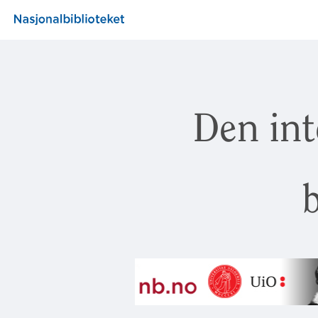
Den int
b