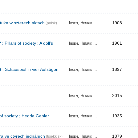
tuka w szterech aktach
1908
Ibsen, Henrik ...
(polsk)
Pillars of society ; A doll's
1961
Ibsen, Henrik ...
t : Schauspiel in vier Aufzügen
1897
Ibsen, Henrik ...
2015
Ibsen, Henrik ...
 of society ; Hedda Gabler
1935
Ibsen, Henrik ...
ra ve čtyrech jednáních
1879
Ibsen, Henrik ...
(tsjekkisk)