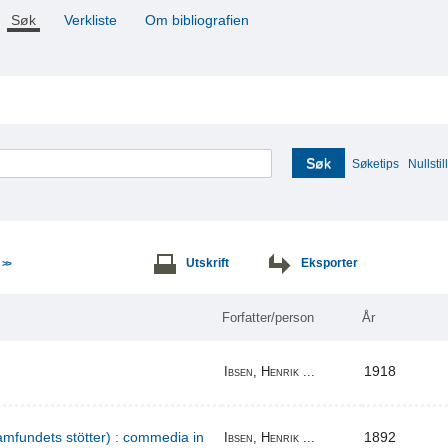
Søk
Verkliste
Om bibliografien
Søk
Søketips
Nullstill
e
Utskrift
Eksporter
>>
Forfatter/person
År
1918
Ibsen, Henrik ...
amfundets stötter) : commedia in
1892
Ibsen, Henrik ...