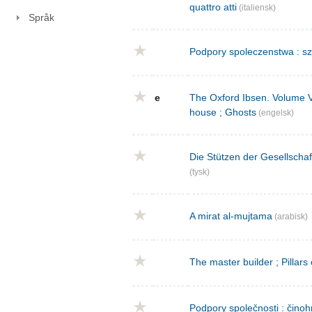
quattro atti
(italiensk)
Språk
Podpory spoleczenstwa : sz
e
The Oxford Ibsen. Volume V : 
house ; Ghosts
(engelsk)
Die Stützen der Gesellschaf
(tysk)
A mirat al-mujtama
(arabisk)
The master builder ; Pillars
Podpory společnosti : činoh