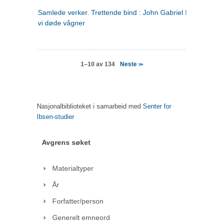
Samlede verker. Trettende bind : John Gabriel Borkman ; 
vi døde vågner
Neste
1–10 av 134
>>
Nasjonalbiblioteket i samarbeid med
Senter for
Ibsen-studier
Avgrens søket
Materialtyper
År
Forfatter/person
Generelt emneord