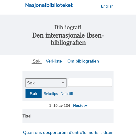
English
Bibliografi
Den internasjonale Ibsen-
bibliografien
Søk
Verkliste
Om bibliografien
Søk
Søk
Søketips
Nullstill
Neste
1–10 av 134
>>
Tittel
Quan ens despertarém d'entre'ls morts- : drama en tres