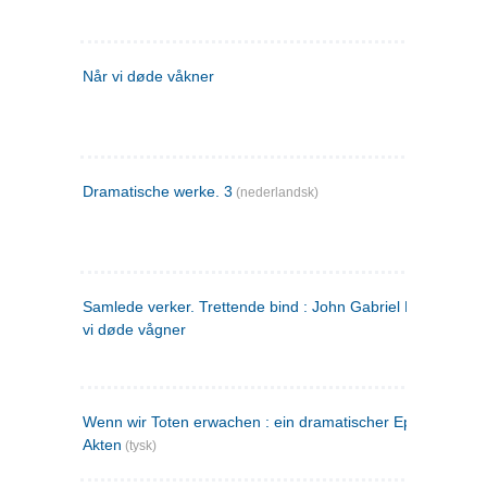
Når vi døde våkner
Dramatische werke. 3
(nederlandsk)
Samlede verker. Trettende bind : John Gabriel Borkman ; 
vi døde vågner
Wenn wir Toten erwachen : ein dramatischer Epilog in drei
Akten
(tysk)