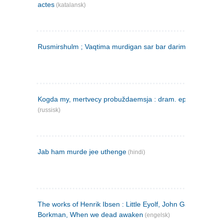
actes
(katalansk)
Rusmirshulm ; Vaqtima murdigan sar bar darim
(farsi)
Kogda my, mertvecy probuždaemsja : dram. epilog v 3 d
(russisk)
Jab ham murde jee uthenge
(hindi)
The works of Henrik Ibsen : Little Eyolf, John Gabriel
Borkman, When we dead awaken
(engelsk)