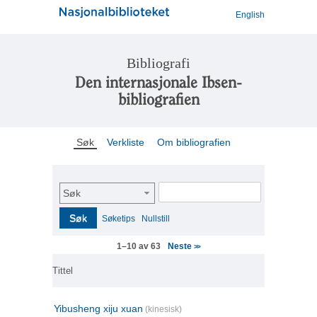
English
Bibliografi
Den internasjonale Ibsen-
bibliografien
Søk
Verkliste
Om bibliografien
Søk
Søk
Søketips
Nullstill
Neste
1–10 av 63
>>
Tittel
Yibusheng xiju xuan
(kinesisk)