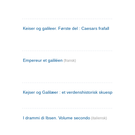
Keiser og galileer. Første del : Caesars frafall
Empereur et galiléen
(fransk)
Kejser og Galilæer : et verdenshistorisk skuespil
I drammi di Ibsen. Volume secondo
(italiensk)