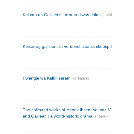
Keisars un Galileetis : drama diwas dalas
(latvisk)
Keiser og galileer : et verdenshistorisk skuespill (1873)
Hwangje wa Kallilli saram
(koreansk)
The collected works of Henrik Ibsen. Volume V : Emperor
and Galilean : a world-historic drama
(engelsk)