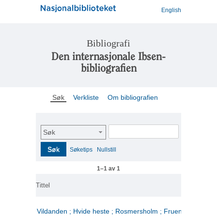
English
Bibliografi
Den internasjonale Ibsen-
bibliografien
Søk
Verkliste
Om bibliografien
Søk
Søk
Søketips
Nullstill
1–1 av 1
Tittel
Vildanden ; Hvide heste ; Rosmersholm ; Fruen fra havet