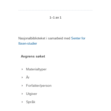
1–1 av 1
Nasjonalbiblioteket i samarbeid med
Senter for
Ibsen-studier
Avgrens søket
Materialtyper
År
Forfatter/person
Utgiver
Språk