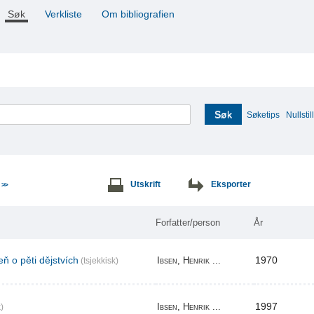
Søk
Verkliste
Om bibliografien
Søk
Søketips
Nullstill
e
Utskrift
Eksporter
>>
Forfatter/person
År
ň o pěti dějstvích
1970
Ibsen, Henrik ...
(tsjekkisk)
1997
Ibsen, Henrik ...
)