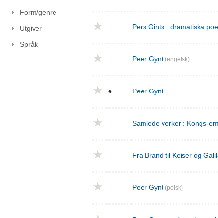
Form/genre
Pers Gints : dramatiska po
Utgiver
Språk
Peer Gynt
(engelsk)
e
Peer Gynt
Samlede verker : Kongs-emn
Fra Brand til Keiser og Gal
Peer Gynt
(polsk)