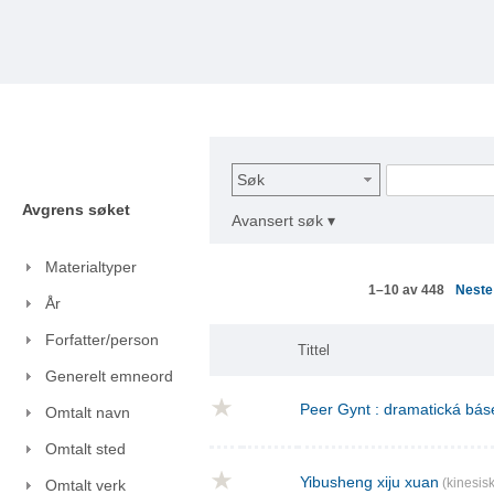
Søk
Avgrens søket
Avansert søk ▾
Materialtyper
Nest
1–10 av 448
År
Forfatter/person
Tittel
Generelt emneord
Peer Gynt : dramatická báse
Omtalt navn
Omtalt sted
Yibusheng xiju xuan
(kinesisk
Omtalt verk