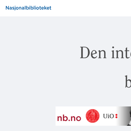
Den int
b