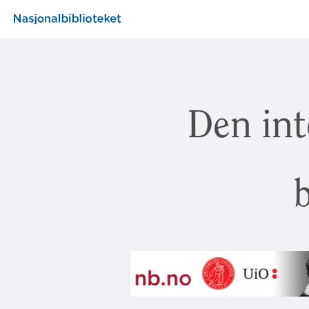
Den int
b