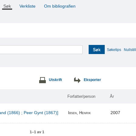
Søk
Verkliste
Om bibliografien
Søk
Søketips
Nullstill
Utskrift
Eksporter
Forfatter/person
År
and (1866) ; Peer Gynt (1867)]
2007
Ibsen, Henrik
1–1 av 1