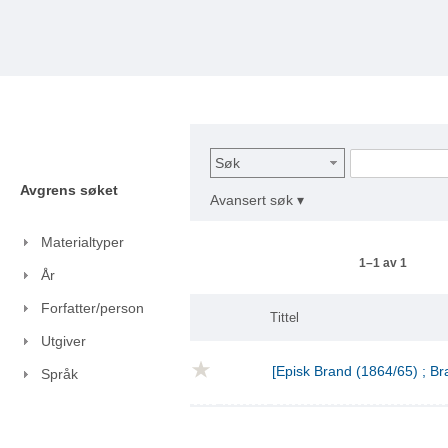
Søk
Avgrens søket
Avansert søk ▾
Materialtyper
1–1 av 1
År
Forfatter/person
Tittel
Utgiver
[Episk Brand (1864/65) ; Br
Språk