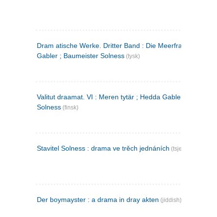
Dram atische Werke. Dritter Band : Die Meerfrau ; Hedda
Gabler ; Baumeister Solness
(tysk)
Valitut draamat. VI : Meren tytär ; Hedda Gabler ; Rakentaj
Solness
(finsk)
Stavitel Solness : drama ve trěch jednáních
(tsjekkisk)
Der boymayster : a drama in dray akten
(jiddish)