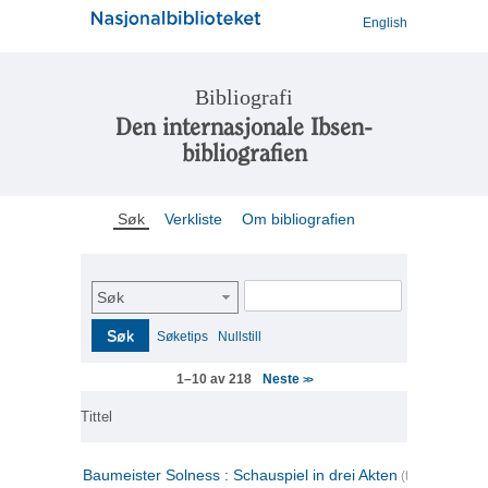
English
Bibliografi
Den internasjonale Ibsen-
bibliografien
Søk
Verkliste
Om bibliografien
Søk
Søk
Søketips
Nullstill
Neste
1–10 av 218
>>
Tittel
Baumeister Solness : Schauspiel in drei Akten
(tysk)