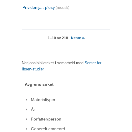
Prividenija : p'esy
(russisk)
Neste
1–10 av 218
>>
Nasjonalbiblioteket i samarbeid med
Senter for
Ibsen-studier
Avgrens søket
Materialtyper
År
Forfatter/person
Generelt emneord