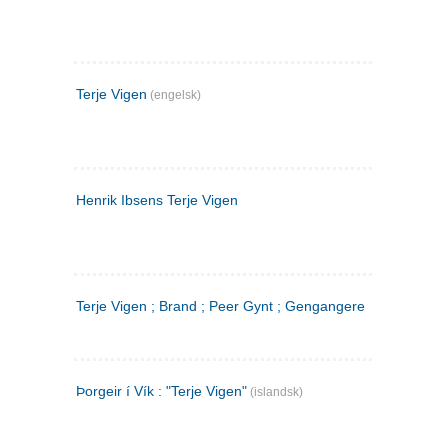
Terje Vigen
(engelsk)
Henrik Ibsens Terje Vigen
Terje Vigen ; Brand ; Peer Gynt ; Gengangere
Þorgeir í Vík : "Terje Vigen"
(islandsk)