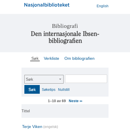
English
Bibliografi
Den internasjonale Ibsen-
bibliografien
Søk
Verkliste
Om bibliografien
Søk
Søk
Søketips
Nullstill
Neste
1–10 av 69
>>
Tittel
Terje Viken
(engelsk)