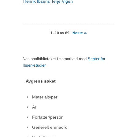
Henrik Ibsens Terje Vigen
Neste
1–10 av 69
>>
Nasjonalbiblioteket i samarbeid med
Senter for
Ibsen-studier
Avgrens søket
Materialtyper
År
Forfatter/person
Generelt emneord