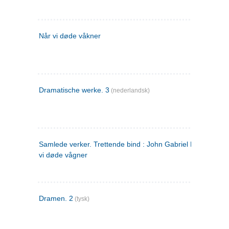
Når vi døde våkner
Dramatische werke. 3
(nederlandsk)
Samlede verker. Trettende bind : John Gabriel Borkman ; 
vi døde vågner
Dramen. 2
(tysk)