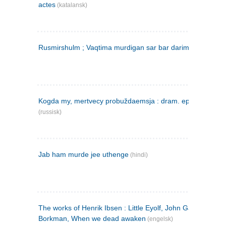
actes
(katalansk)
Rusmirshulm ; Vaqtima murdigan sar bar darim
(farsi)
Kogda my, mertvecy probuždaemsja : dram. epilog v 3 d
(russisk)
Jab ham murde jee uthenge
(hindi)
The works of Henrik Ibsen : Little Eyolf, John Gabriel
Borkman, When we dead awaken
(engelsk)