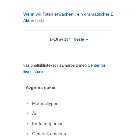
Wenn wir Toten erwachen : ein dramatischer Epilog in drei
Akten
(tysk)
Neste
1–10 av 134
>>
Nasjonalbiblioteket i samarbeid med
Senter for
Ibsen-studier
Avgrens søket
Materialtyper
År
Forfatter/person
Generelt emneord