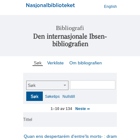
English
Bibliografi
Den internasjonale Ibsen-
bibliografien
Søk
Verkliste
Om bibliografien
Søk
Søk
Søketips
Nullstill
Neste
1–10 av 134
>>
Tittel
Quan ens despertarém d'entre'ls morts- : drama en tres