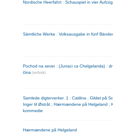
Nordische Heerfahrt : Schauspiel in vier Aufzügen
(tysk)
Sämtliche Werke : Volksausgabe in fünf Bänden
(tysk)
Pochod na sever : (Junaci ca Chelgelanda) : drama u četiri
čina
(serbisk)
Samlede digterverker. 1 : Catilina ; Gildet på Solhaug ; Fru
Inger til Østråt ; Hærmændene på Helgeland ; Kjærlighede
kommedie
Hærmændene på Helgeland