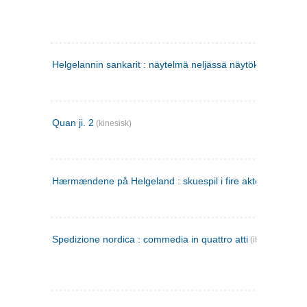
Helgelannin sankarit : näytelmä neljässä näytöksessä
(finsk
Quan ji. 2
(kinesisk)
Hærmændene på Helgeland : skuespil i fire akter
Spedizione nordica : commedia in quattro atti
(italiensk)