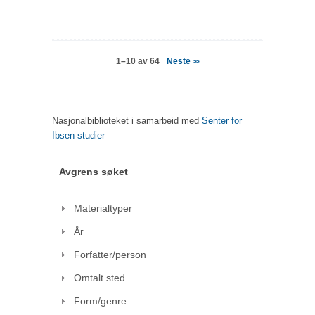
Neste
1–10 av 64
>>
Nasjonalbiblioteket i samarbeid med
Senter for
Ibsen-studier
Avgrens søket
Materialtyper
År
Forfatter/person
Omtalt sted
Form/genre