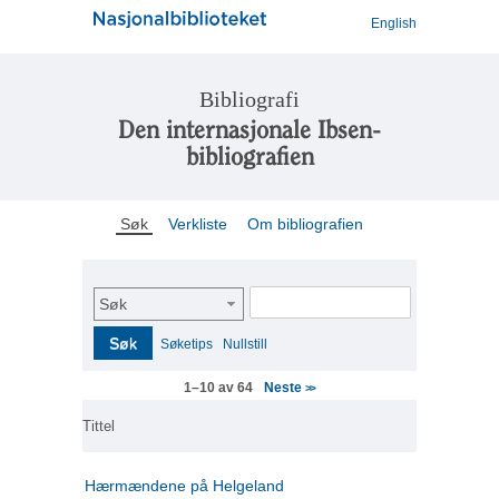
English
Bibliografi
Den internasjonale Ibsen-
bibliografien
Søk
Verkliste
Om bibliografien
Søk
Søk
Søketips
Nullstill
Neste
1–10 av 64
>>
Tittel
Hærmændene på Helgeland