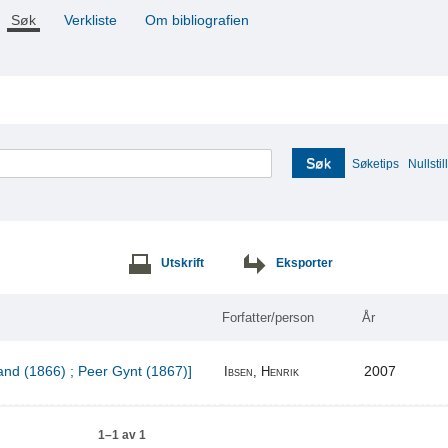
Søk
Verkliste
Om bibliografien
Søk
Søketips
Nullstill
Utskrift
Eksporter
Forfatter/person
År
and (1866) ; Peer Gynt (1867)]
2007
Ibsen, Henrik
1–1 av 1