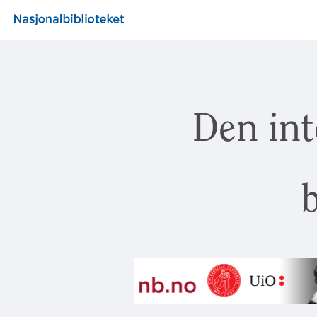
Den int
b