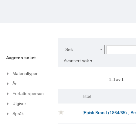
Søk
Avgrens søket
Avansert søk ▾
Materialtyper
1–1 av 1
År
Forfatter/person
Tittel
Utgiver
[Episk Brand (1864/65) ; Br
Språk