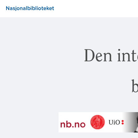
Den int
b