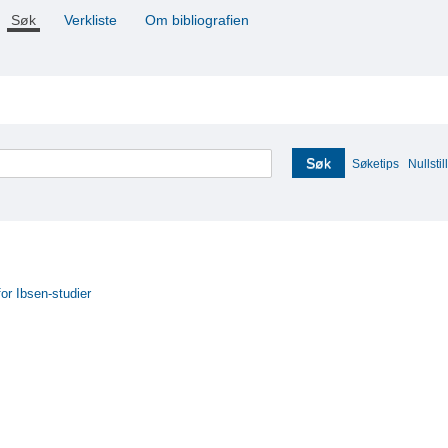
Søk
Verkliste
Om bibliografien
Søk
Søketips
Nullstill
for Ibsen-studier