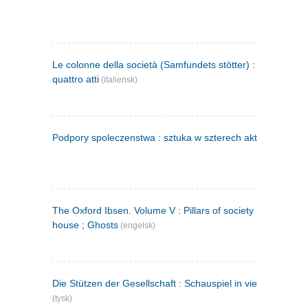
Le colonne della società (Samfundets stötter) : commedia 
quattro atti
(italiensk)
Podpory spoleczenstwa : sztuka w szterech aktach
(polsk)
The Oxford Ibsen. Volume V : Pillars of society ; A doll's
house ; Ghosts
(engelsk)
Die Stützen der Gesellschaft : Schauspiel in vier Aufzügen
(tysk)