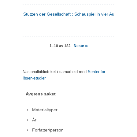
Stützen der Gesellschaft : Schauspiel in vier Aufzügen
(tysk
Neste
1–10 av 182
>>
Nasjonalbiblioteket i samarbeid med
Senter for
Ibsen-studier
Avgrens søket
Materialtyper
År
Forfatter/person