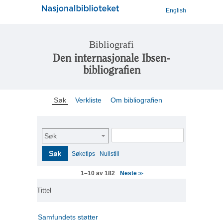
English
Bibliografi
Den internasjonale Ibsen-
bibliografien
Søk
Verkliste
Om bibliografien
Søk
Søk
Søketips
Nullstill
Neste
1–10 av 182
>>
Tittel
Samfundets støtter