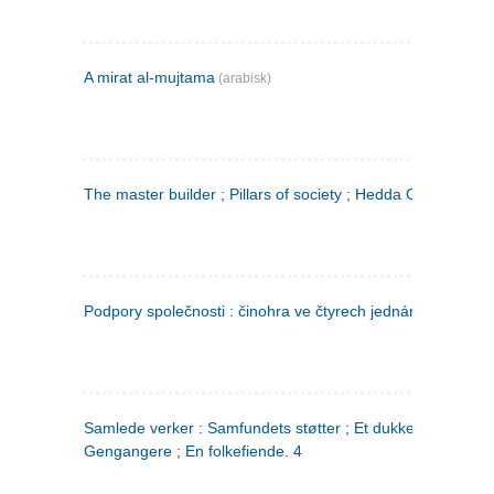
A mirat al-mujtama
(arabisk)
The master builder ; Pillars of society ; Hedda Gabler
Podpory společnosti : činohra ve čtyrech jednáních
(tsjekkis
Samlede verker : Samfundets støtter ; Et dukkehjem ;
Gengangere ; En folkefiende. 4