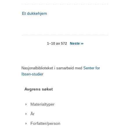
Et dukkehjem
Neste
1–10 av 572
>>
Nasjonalbiblioteket i samarbeid med
Senter for
Ibsen-studier
Avgrens søket
Materialtyper
År
Forfatter/person