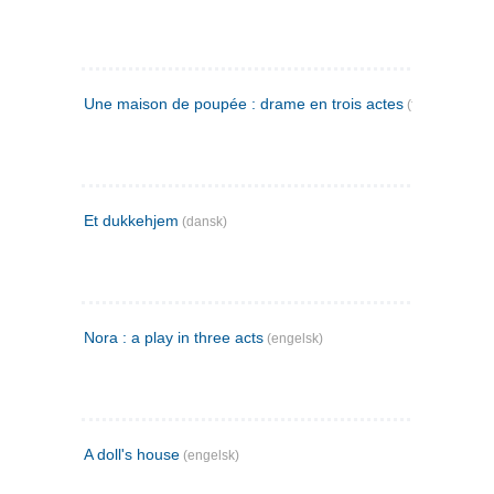
Une maison de poupée : drame en trois actes
(fransk)
Et dukkehjem
(dansk)
Nora : a play in three acts
(engelsk)
A doll's house
(engelsk)