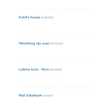
A doll's house
(engelsk)
Yibusheng xiju xuan
(kinesisk)
Lutkina kuća : Nora
(kroatisk)
Malî bûkeleyek
(sorani)