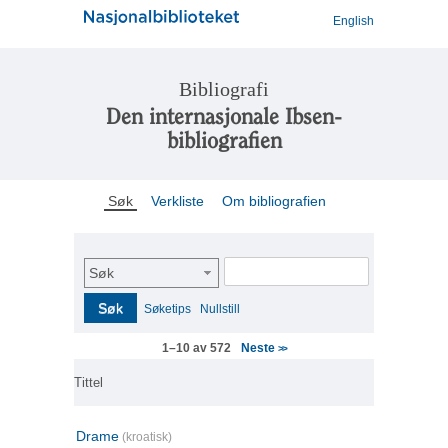
English
Bibliografi
Den internasjonale Ibsen-
bibliografien
Søk
Verkliste
Om bibliografien
Søk
Søk
Søketips
Nullstill
Neste
1–10 av 572
>>
Tittel
Drame
(kroatisk)