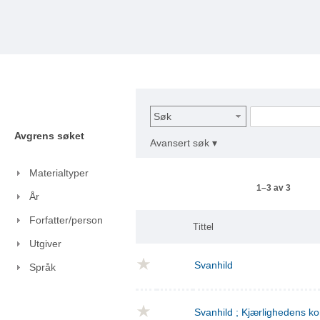
Søk
Avgrens søket
Avansert søk ▾
Materialtyper
1–3 av 3
År
Forfatter/person
Tittel
Utgiver
Svanhild
Språk
Svanhild ; Kjærlighedens 