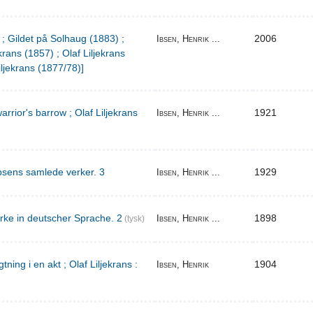
 ; Gildet på Solhaug (1883) ;
2006
Ibsen, Henrik ...
krans (1857) ; Olaf Liljekrans
iljekrans (1877/78)]
warrior's barrow ; Olaf Liljekrans
1921
Ibsen, Henrik ...
bsens samlede verker. 3
1929
Ibsen, Henrik ...
rke in deutscher Sprache. 2
1898
Ibsen, Henrik ...
(tysk)
ing i en akt ; Olaf Liljekrans :
1904
Ibsen, Henrik