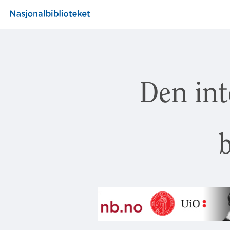
Den int
b