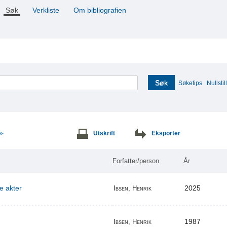
Søk
Verkliste
Om bibliografien
Søk
Søketips
Nullstill
Utskrift
Eksporter
>>
Forfatter/person
År
re akter
2025
Ibsen, Henrik
1987
Ibsen, Henrik