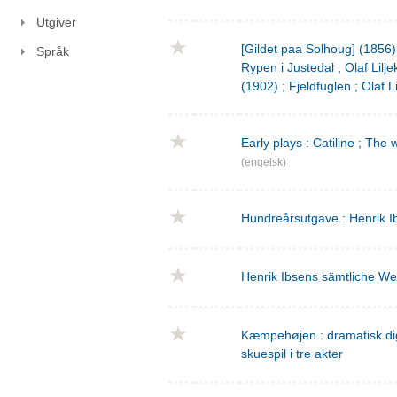
Utgiver
[Gildet paa Solhoug] (1856)
Språk
Rypen i Justedal ; Olaf Lilje
(1902) ; Fjeldfuglen ; Olaf L
Early plays : Catiline ; The 
(engelsk)
Hundreårsutgave : Henrik I
Henrik Ibsens sämtliche We
Kæmpehøjen : dramatisk digtn
skuespil i tre akter