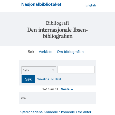
English
Bibliografi
Den internasjonale Ibsen-
bibliografien
Søk
Verkliste
Om bibliografien
Søk
Søk
Søketips
Nullstill
Neste
1–10 av 61
>>
Tittel
Kjærlighedens Komedie : komedie i tre akter