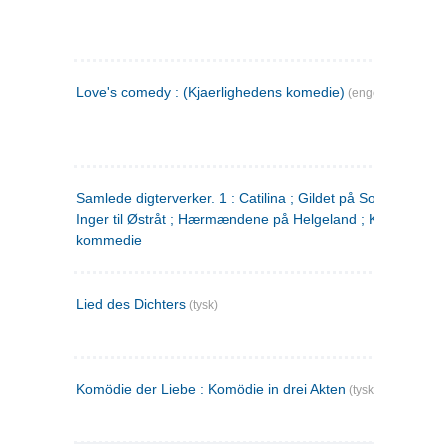
Love's comedy : (Kjaerlighedens komedie)
(engelsk)
Samlede digterverker. 1 : Catilina ; Gildet på Solhaug ; Fru
Inger til Østråt ; Hærmændene på Helgeland ; Kjærlighede
kommedie
Lied des Dichters
(tysk)
Komödie der Liebe : Komödie in drei Akten
(tysk)