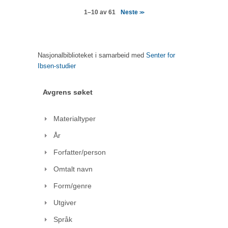
Neste
1–10 av 61
>>
Nasjonalbiblioteket i samarbeid med
Senter for
Ibsen-studier
Avgrens søket
Materialtyper
År
Forfatter/person
Omtalt navn
Form/genre
Utgiver
Språk