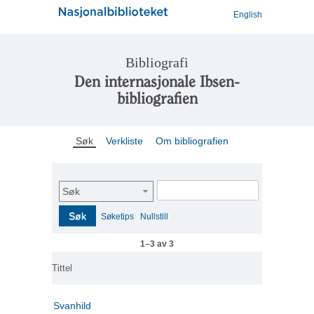
English
Bibliografi
Den internasjonale Ibsen-
bibliografien
Søk
Verkliste
Om bibliografien
Søk
Søk
Søketips
Nullstill
1–3 av 3
Tittel
Svanhild