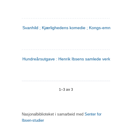
Svanhild ; Kjærlighedens komedie ; Kongs-emnerne
Hundreårsutgave : Henrik Ibsens samlede verker. 4
1–3 av 3
Nasjonalbiblioteket i samarbeid med
Senter for
Ibsen-studier