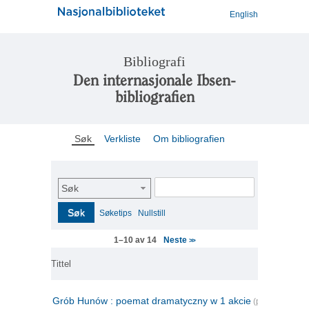
English
Bibliografi
Den internasjonale Ibsen-
bibliografien
Søk
Verkliste
Om bibliografien
Søk
Søk
Søketips
Nullstill
Neste
1–10 av 14
>>
Tittel
Grób Hunów : poemat dramatyczny w 1 akcie
(polsk)