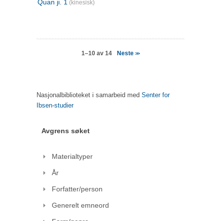
Quan ji. 1
(kinesisk)
Neste
1–10 av 14
>>
Nasjonalbiblioteket i samarbeid med
Senter for
Ibsen-studier
Avgrens søket
Materialtyper
År
Forfatter/person
Generelt emneord