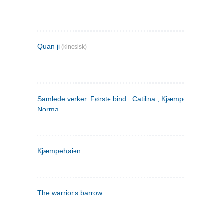
Quan ji
(kinesisk)
Samlede verker. Første bind : Catilina ; Kjæmpehøien ;
Norma
Kjæmpehøien
The warrior's barrow