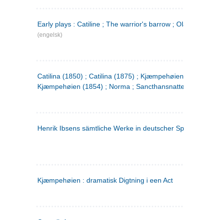
Early plays : Catiline ; The warrior's barrow ; Olaf Liljekran
(engelsk)
Catilina (1850) ; Catilina (1875) ; Kjæmpehøien (1850) ;
Kjæmpehøien (1854) ; Norma ; Sancthansnatten
Henrik Ibsens sämtliche Werke in deutscher Sprache. 2
(ty
Kjæmpehøien : dramatisk Digtning i een Act