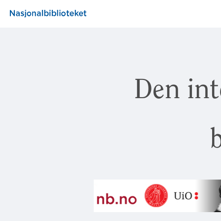
Den int
b