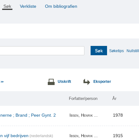
Søk
Verkliste
Om bibliografien
Søk
Søketips
Nullstill
e
Utskrift
Eksporter
>>
Forfatter/person
År
erne ; Brand ; Peer Gynt. 2
1978
Ibsen, Henrik ...
n vijf bedrijven
1915
Ibsen, Henrik ...
(nederlandsk)