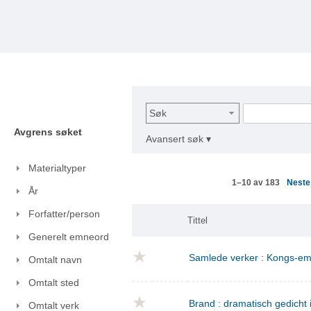
Søk
Avgrens søket
Avansert søk ▾
Materialtyper
Nest
1–10 av 183
År
Forfatter/person
Tittel
Generelt emneord
Samlede verker : Kongs-emn
Omtalt navn
Omtalt sted
Brand : dramatisch gedicht i
Omtalt verk