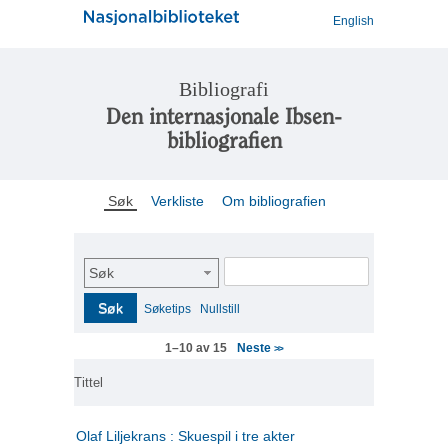
English
Bibliografi
Den internasjonale Ibsen-
bibliografien
Søk
Verkliste
Om bibliografien
Søk
Søk
Søketips
Nullstill
Neste
1–10 av 15
>>
Tittel
Olaf Liljekrans : Skuespil i tre akter