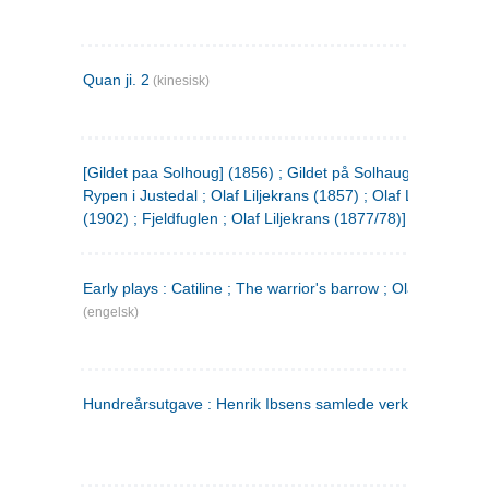
Quan ji. 2
(kinesisk)
[Gildet paa Solhoug] (1856) ; Gildet på Solhaug (1883) ;
Rypen i Justedal ; Olaf Liljekrans (1857) ; Olaf Liljekrans
(1902) ; Fjeldfuglen ; Olaf Liljekrans (1877/78)]
Early plays : Catiline ; The warrior's barrow ; Olaf Liljekran
(engelsk)
Hundreårsutgave : Henrik Ibsens samlede verker. 3