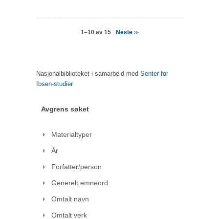
Neste
1–10 av 15
>>
Nasjonalbiblioteket i samarbeid med
Senter for
Ibsen-studier
Avgrens søket
Materialtyper
År
Forfatter/person
Generelt emneord
Omtalt navn
Omtalt verk