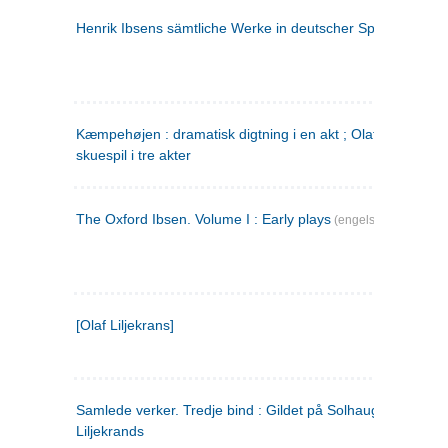
Henrik Ibsens sämtliche Werke in deutscher Sprache. 2
(ty
Kæmpehøjen : dramatisk digtning i en akt ; Olaf Liljekrans 
skuespil i tre akter
The Oxford Ibsen. Volume I : Early plays
(engelsk)
[Olaf Liljekrans]
Samlede verker. Tredje bind : Gildet på Solhaug ; Olaf
Liljekrands