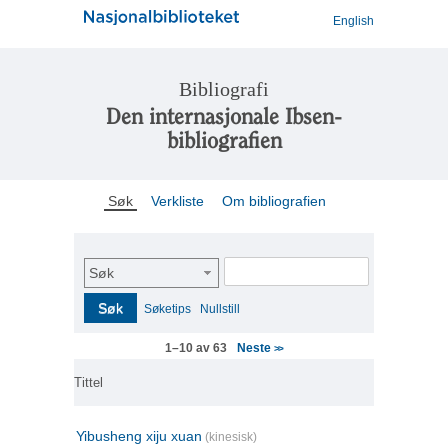
English
Bibliografi
Den internasjonale Ibsen-
bibliografien
Søk
Verkliste
Om bibliografien
Søk
Søk
Søketips
Nullstill
Neste
1–10 av 63
>>
Tittel
Yibusheng xiju xuan
(kinesisk)