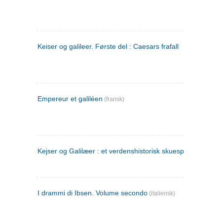
Keiser og galileer. Første del : Caesars frafall
Empereur et galiléen
(fransk)
Kejser og Galilæer : et verdenshistorisk skuespil
I drammi di Ibsen. Volume secondo
(italiensk)