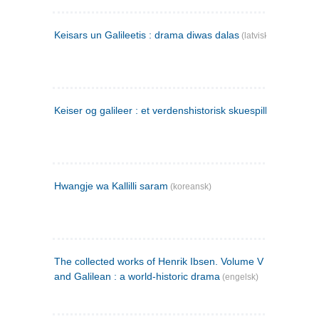
Keisars un Galileetis : drama diwas dalas
(latvisk)
Keiser og galileer : et verdenshistorisk skuespill (1873)
Hwangje wa Kallilli saram
(koreansk)
The collected works of Henrik Ibsen. Volume V : Emperor
and Galilean : a world-historic drama
(engelsk)