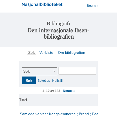
English
Bibliografi
Den internasjonale Ibsen-
bibliografien
Søk
Verkliste
Om bibliografien
Søk
Søk
Søketips
Nullstill
Neste
1–10 av 183
>>
Tittel
Samlede verker : Kongs-emnerne ; Brand ; Peer Gynt. 2