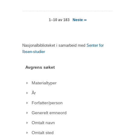
Neste
1–10 av 183
>>
Nasjonalbiblioteket i samarbeid med
Senter for
Ibsen-studier
Avgrens søket
Materialtyper
År
Forfatter/person
Generelt emneord
Omtalt navn
Omtalt sted